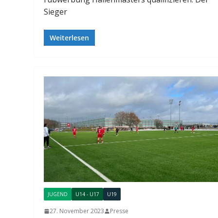
Sieger
Weiterlesen
JUGEND
U14 - U17
U19
27. November 2023
Presse