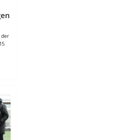
gen
 der
15