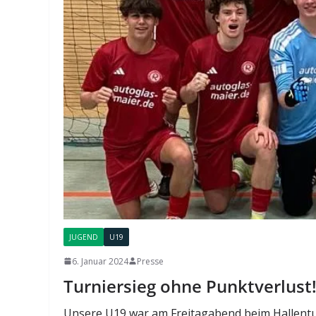
JUGEND
U19
6. Januar 2024
Presse
Turniersieg ohne Punktverlust
Unsere U19 war am Freitagabend beim Hallentur