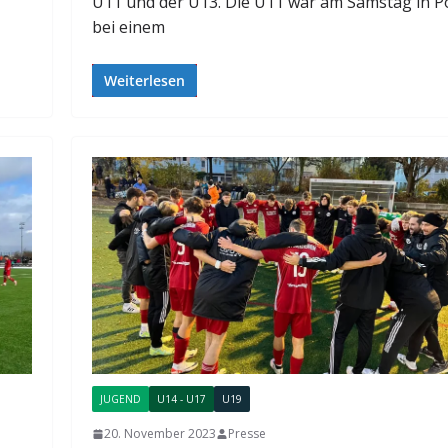
U11 und der U13. Die U11 war am Samstag in P
bei einem
Weiterlesen
JUGEND
U14 - U17
U19
20. November 2023
Presse