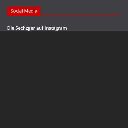
Social Media
Die Sechzger auf Instagram
Die Sechzger Jugend auf Instagram
Die Sechzger auf Facebook
Rechtliches
Impressum
Datenschutzerklärung
Copyright © TSV 1860 Rosenheim. Alle Rechte vorbehalten.