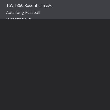
TSV 1860 Rosenheim e.V.
Abteilung Fussball
Jahnstraße 25
83022 Rosenheim
E-Mail:
info@1860rosenheim.de
Social Media
Die Sechzger auf Instagram
Die Sechzger Jugend auf Instagram
Die Sechzger auf Facebook
Rechtliches