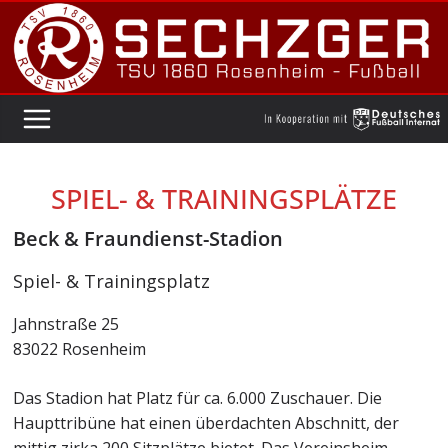
Zum
Inhalt
springen
SPIEL- & TRAININGSPLÄTZE
Beck & Fraundienst-Stadion
Spiel- & Trainingsplatz
Jahnstraße 25
83022 Rosenheim
Das Stadion hat Platz für ca. 6.000 Zuschauer. Die
Haupttribüne hat einen überdachten Abschnitt, der
mittig zirka 200 Sitzplätze bietet. Das Vereinsheim