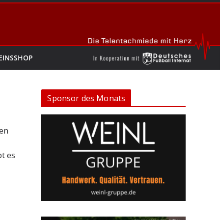
EINSSHOP
Sponsor des Monats
den
t es