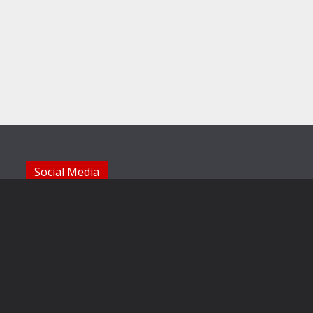
Social Media
Die Sechzger auf Instagram
Die Sechzger Jugend auf Instagram
Die Sechzger auf Facebook