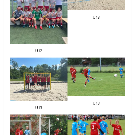
U13
U12
U13
U13