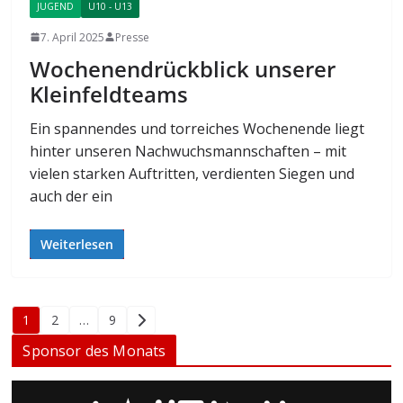
JUGEND
U10 - U13
7. April 2025
Presse
Wochenendrückblick unserer
Kleinfeldteams
Ein spannendes und torreiches Wochenende liegt
hinter unseren Nachwuchsmannschaften – mit
vielen starken Auftritten, verdienten Siegen und
auch der ein
Weiterlesen
Seitennummerierung
1
2
…
9
der
Sponsor des Monats
Beiträge