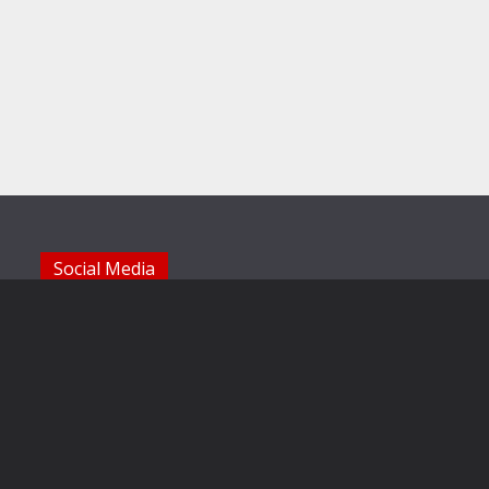
Social Media
Die Sechzger auf Instagram
Die Sechzger Jugend auf Instagram
Die Sechzger auf Facebook