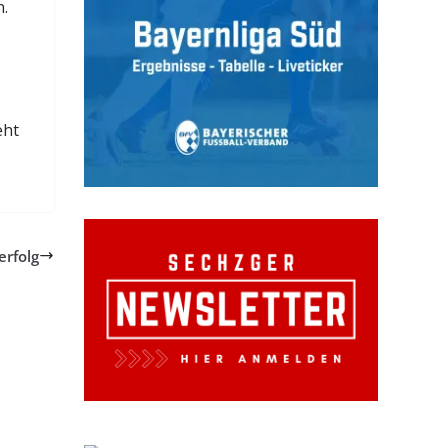
n.
eht
erfolg