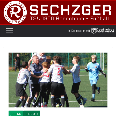
Zum
Inhalt
springen
JUGEND
U10 - U13