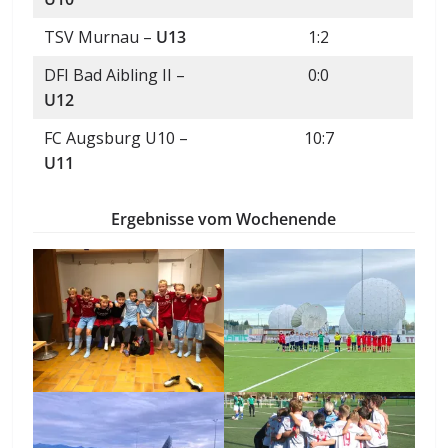
TSV Murnau –
U13
1:2
DFI Bad Aibling II –
0:0
U12
FC Augsburg U10 –
10:7
U11
Ergebnisse vom Wochenende