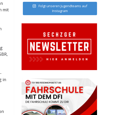
en
Folgt unseren Jugendteams auf
h mit
Instagram
n
ng
SBR,
-
g in
e
on