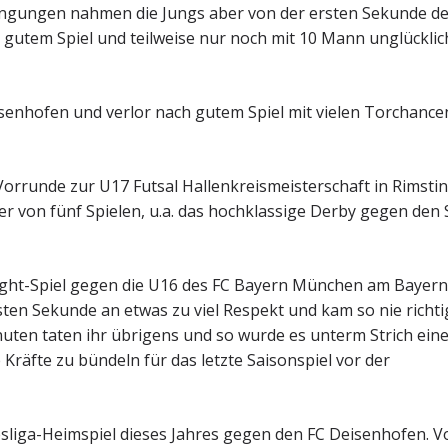
ingungen nahmen die Jungs aber von der ersten Sekunde d
h gutem Spiel und teilweise nur noch mit 10 Mann unglücklic
senhofen und verlor nach gutem Spiel mit vielen Torchance
orrunde zur U17 Futsal Hallenkreismeisterschaft in Rimsti
r von fünf Spielen, u.a. das hochklassige Derby gegen den 
light-Spiel gegen die U16 des FC Bayern München am Bayern
ten Sekunde an etwas zu viel Respekt und kam so nie richti
uten taten ihr übrigens und so wurde es unterm Strich ein
e Kräfte zu bündeln für das letzte Saisonspiel vor der
desliga-Heimspiel dieses Jahres gegen den FC Deisenhofen. V