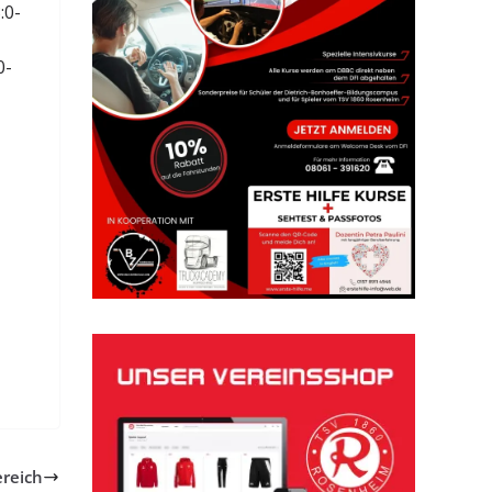
:0-
0-
ereich