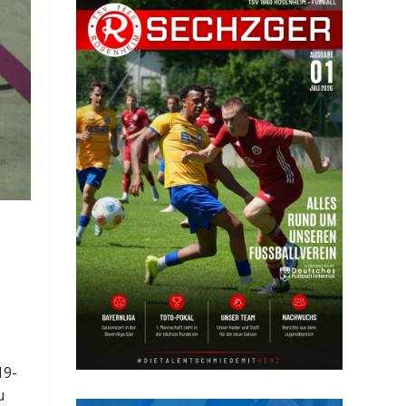
19-
u