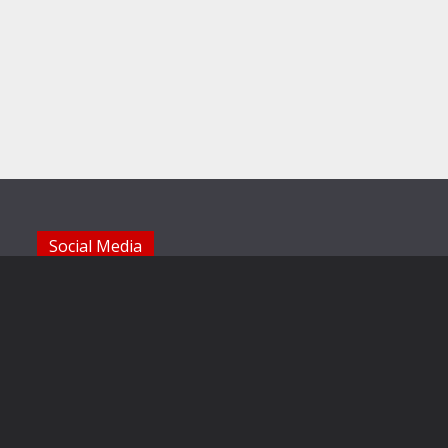
Social Media
Die Sechzger auf Instagram
Die Sechzger Jugend auf Instagram
Die Sechzger auf Facebook