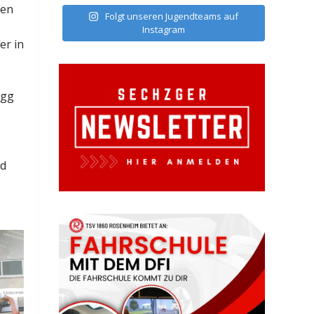
den
Folgt unseren Jugendteams auf
Instagram
er in
Vgg
nd