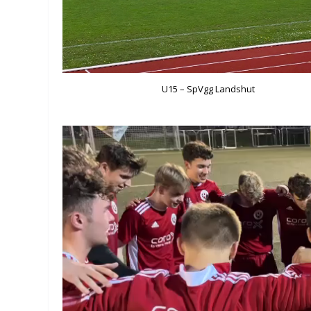
U15 – SpVgg Landshut