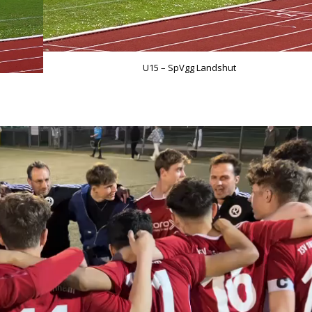
U15 – SpVgg Landshut