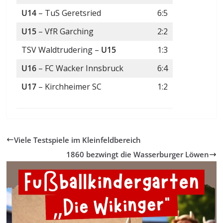
U14
– TuS Geretsried
6:5
U15
– VfR Garching
2:2
TSV Waldtrudering –
U15
1:3
U16
– FC Wacker Innsbruck
6:4
U17
– Kirchheimer SC
1:2
Viele Testspiele im Kleinfeldbereich
1860 bezwingt die Wasserburger Löwen