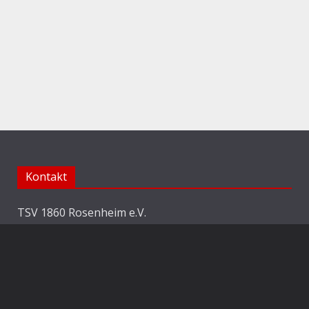
Kontakt
TSV 1860 Rosenheim e.V.
Abteilung Fussball
Jahnstraße 25
83022 Rosenheim
E-Mail:
info@1860rosenheim.de