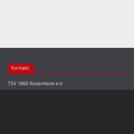
Kontakt
TSV 1860 Rosenheim e.V.
Abteilung Fussball
Jahnstraße 25
83022 Rosenheim
E-Mail:
info@1860rosenheim.de