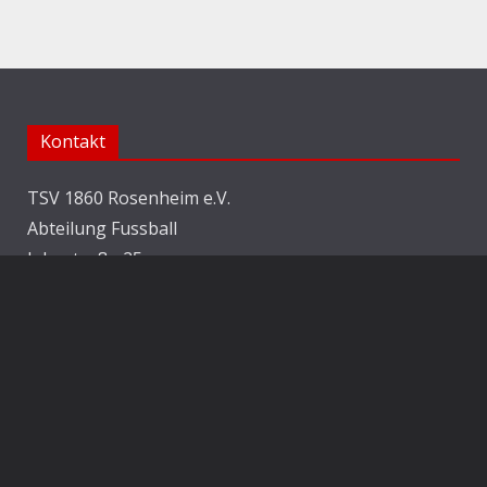
Kontakt
TSV 1860 Rosenheim e.V.
Abteilung Fussball
Jahnstraße 25
83022 Rosenheim
E-Mail:
info@1860rosenheim.de
Social Media
Die Sechzger auf Instagram