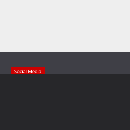
Social Media
Die Sechzger auf Instagram
Die Sechzger Jugend auf Instagram
Die Sechzger auf Facebook