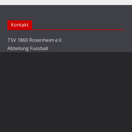
Kontakt
TSV 1860 Rosenheim e.V.
Abteilung Fussball
Jahnstraße 25
83022 Rosenheim
E-Mail:
info@1860rosenheim.de
Social Media
Die Sechzger auf Instagram
Die Sechzger Jugend auf Instagram