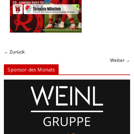
← Zurück
Weiter →
Sponsor des Monats