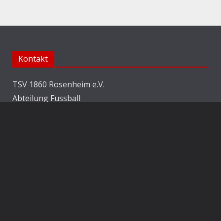
Kontakt
TSV 1860 Rosenheim e.V.
Abteilung Fussball
Jahnstraße 25
83022 Rosenheim
E-Mail:
info@1860rosenheim.de
Social Media
Die Sechzger auf Instagram