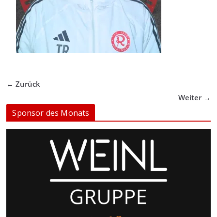
← Zurück
Weiter →
Sponsor des Monats