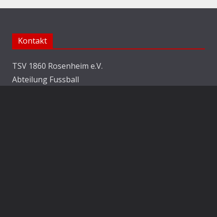
Kontakt
TSV 1860 Rosenheim e.V.
Abteilung Fussball
Jahnstraße 25
83022 Rosenheim
E-Mail:
info@1860rosenheim.de
Social Media
Die Sechzger auf Instagram
Die Sechzger Jugend auf Instagram