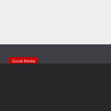
Social Media
Die Sechzger auf Instagram
Die Sechzger Jugend auf Instagram
Die Sechzger auf Facebook