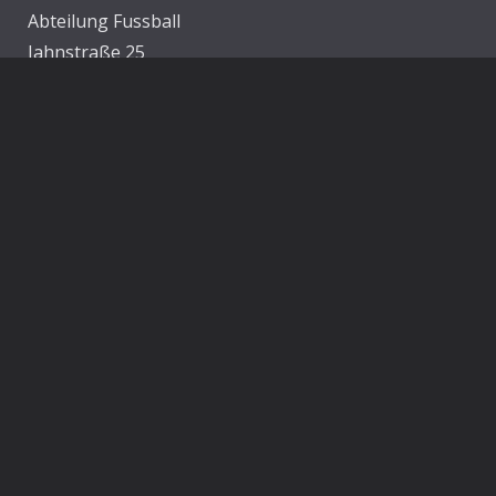
Abteilung Fussball
Jahnstraße 25
83022 Rosenheim
E-Mail:
info@1860rosenheim.de
Social Media
Die Sechzger auf Instagram
Die Sechzger Jugend auf Instagram
Die Sechzger auf Facebook
Rechtliches