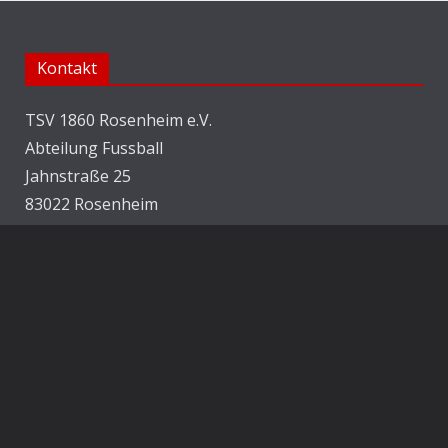
Kontakt
TSV 1860 Rosenheim e.V.
Abteilung Fussball
Jahnstraße 25
83022 Rosenheim
E-Mail:
info@1860rosenheim.de
Social Media
Die Sechzger auf Instagram
Die Sechzger Jugend auf Instagram