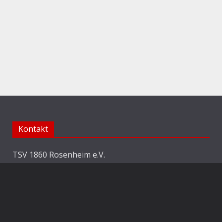
Kontakt
TSV 1860 Rosenheim e.V.
Abteilung Fussball
Jahnstraße 25
83022 Rosenheim
E-Mail:
info@1860rosenheim.de