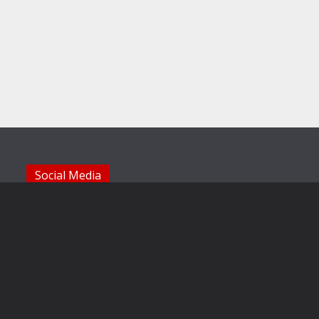
Social Media
Die Sechzger auf Instagram
Die Sechzger Jugend auf Instagram
Die Sechzger auf Facebook