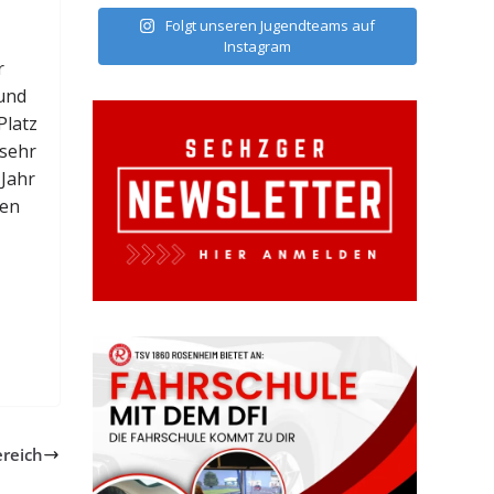
Folgt unseren Jugendteams auf
Instagram
r
 und
Platz
 sehr
 Jahr
gen
ereich