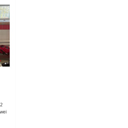
-2
wei