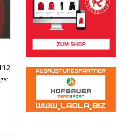
U12
äger