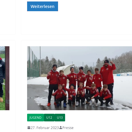
Weiterlesen
JUGEND
U12
U13
27. Februar 2023
Presse