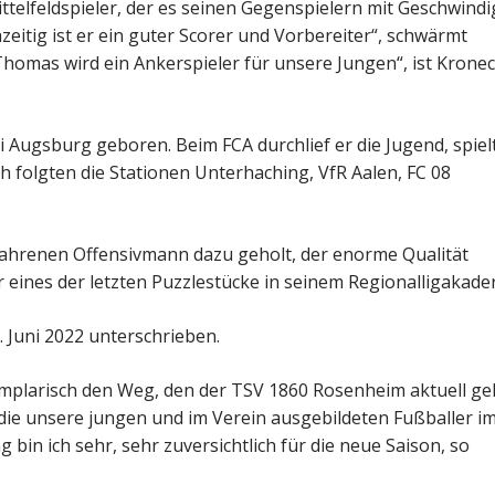
ttelfeldspieler, der es seinen Gegenspielern mit Geschwindi
eitig ist er ein guter Scorer und Vorbereiter“, schwärmt
homas wird ein Ankerspieler für unsere Jungen“, ist Krone
i Augsburg geboren. Beim FCA durchlief er die Jugend, spiel
 folgten die Stationen Unterhaching, VfR Aalen, FC 08
rfahrenen Offensivmann dazu geholt, der enorme Qualität
er eines der letzten Puzzlestücke in seinem Regionalligakader
 Juni 2022 unterschrieben.
emplarisch den Weg, den der TSV 1860 Rosenheim aktuell ge
die unsere jungen und im Verein ausgebildeten Fußballer i
 bin ich sehr, sehr zuversichtlich für die neue Saison, so