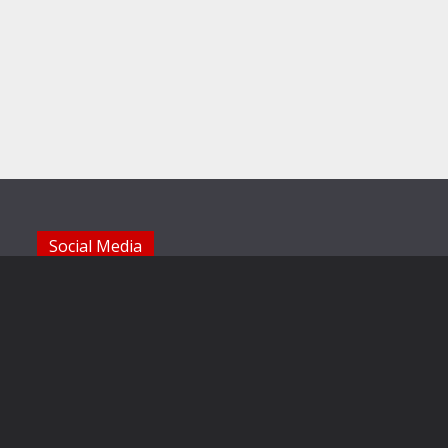
Social Media
Die Sechzger auf Instagram
Die Sechzger Jugend auf Instagram
Die Sechzger auf Facebook