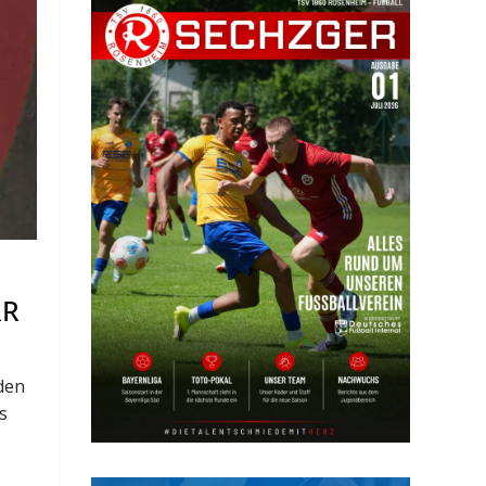
RR
 den
s