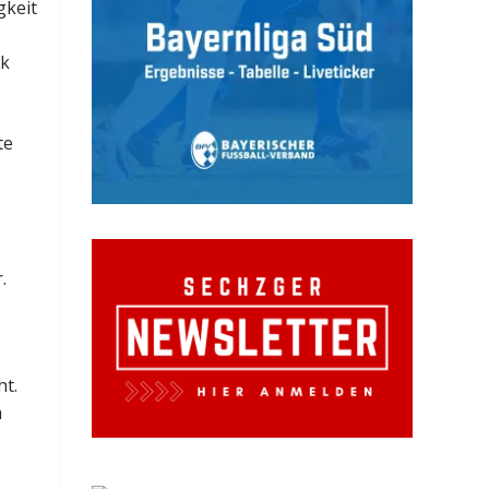
gkeit
ck
te
.
ht.
m