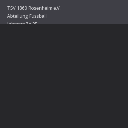
TSV 1860 Rosenheim e.V.
Abteilung Fussball
Jahnstraße 25
83022 Rosenheim
E-Mail:
info@1860rosenheim.de
Social Media
Die Sechzger auf Instagram
Die Sechzger Jugend auf Instagram
Die Sechzger auf Facebook
Rechtliches