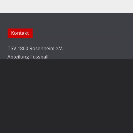
Kontakt
TSV 1860 Rosenheim e.V.
Abteilung Fussball
Jahnstraße 25
83022 Rosenheim
E-Mail:
info@1860rosenheim.de
Social Media
Die Sechzger auf Instagram