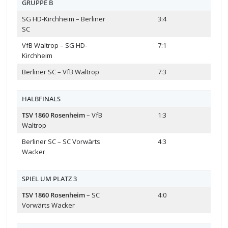
GRUPPE B
SG HD-Kirchheim – Berliner
3:4
SC
VfB Waltrop – SG HD-
7:1
Kirchheim
Berliner SC – VfB Waltrop
7:3
HALBFINALS
TSV 1860 Rosenheim
– VfB
1:3
Waltrop
Berliner SC – SC Vorwärts
4:3
Wacker
SPIEL UM PLATZ 3
TSV 1860 Rosenheim
– SC
4:0
Vorwärts Wacker