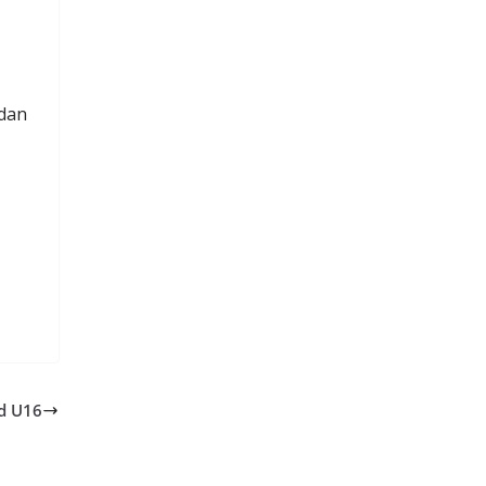
rdan
nd U16