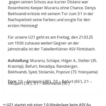
gegen seinen Schuss aus kurzer Distanz war
Rosenheims Keeper Murariu ohne Chance. Denys
Bekhvandi erlöste mit seinem Tor zum 3:1 in der
Nachspielzeit seine Farben und sorgte für den
ersten Heimsieg!
Für unsere U21 geht es am Freitag, den 21.03.25
um 19:00 zuhause weiter! Gegner an der
Jahnstraße ist der Tabellenführer ASV Flintsbach.
Aufstellung
: Murariu, Schäpe, Hilger A., Stelter (35.
Krasniqi), Befurt, Kevadiya, Ransberger,
Bekhvandi, Syed, Stolarski, Popovic (73. Yokoyama)
Tore
: 1:0 – Stolarski (49′), 2:0 – Befurt (65′), 2:1 –
Neupert (78′), 3:1 – Bekhvandi (90′)
U21 startet mit einer 1:0-Niederlage beim ASV Au