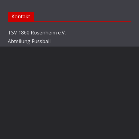
Kontakt
TSV 1860 Rosenheim e.V.
Abteilung Fussball
Jahnstraße 25
83022 Rosenheim
E-Mail:
info@1860rosenheim.de
Social Media
Die Sechzger auf Instagram
Die Sechzger Jugend auf Instagram