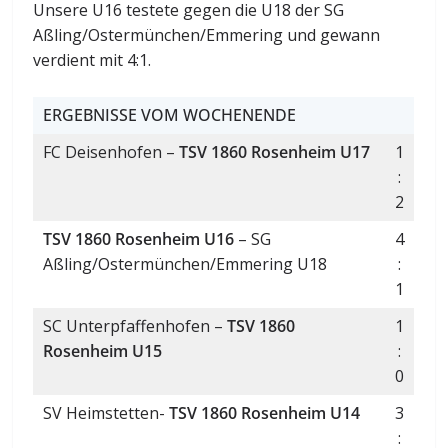
Unsere U16 testete gegen die U18 der SG
Aßling/Ostermünchen/Emmering und gewann
verdient mit 4:1.
ERGEBNISSE VOM WOCHENENDE
FC Deisenhofen –
TSV 1860 Rosenheim U17
1
:
2
TSV 1860 Rosenheim U16
– SG
4
Aßling/Ostermünchen/Emmering U18
:
1
SC Unterpfaffenhofen –
TSV 1860
1
Rosenheim U15
:
0
SV Heimstetten-
TSV 1860 Rosenheim U14
3
: