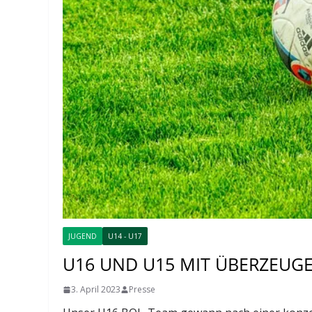
JUGEND
U14 - U17
U16 UND U15 MIT ÜBERZEUG
3. April 2023
Presse