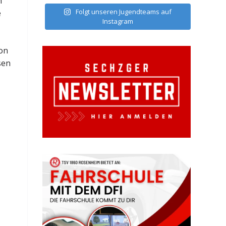
n
Folgt unseren Jugendteams auf
e
Instagram
von
sen