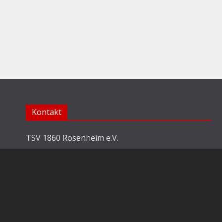
Kontakt
TSV 1860 Rosenheim e.V.
Abteilung Fussball
Jahnstraße 25
83022 Rosenheim
E-Mail:
info@1860rosenheim.de