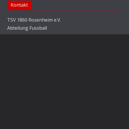
Kontakt
TSV 1860 Rosenheim e.V.
Abteilung Fussball
Jahnstraße 25
83022 Rosenheim
E-Mail:
info@1860rosenheim.de
Social Media
Die Sechzger auf Instagram
Die Sechzger Jugend auf Instagram
Die Sechzger auf Facebook