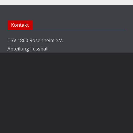
Kontakt
TSV 1860 Rosenheim e.V.
Abteilung Fussball
Jahnstraße 25
83022 Rosenheim
E-Mail:
info@1860rosenheim.de
Social Media
Die Sechzger auf Instagram
Die Sechzger Jugend auf Instagram