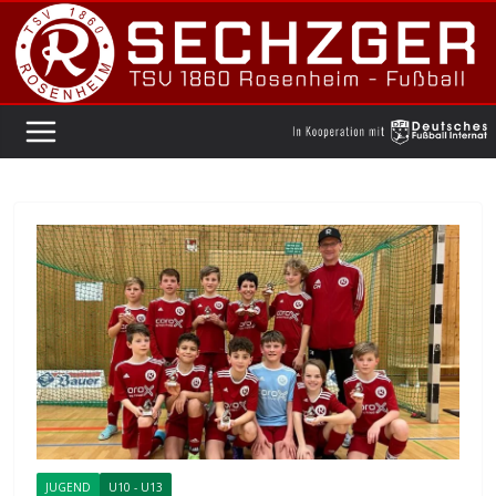
Zum
Inhalt
springen
JUGEND
U10 - U13