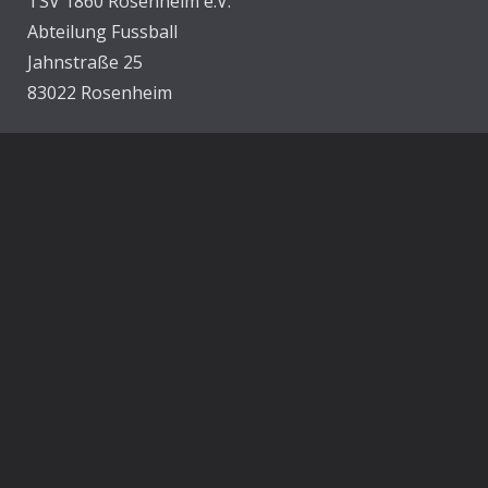
TSV 1860 Rosenheim e.V.
Abteilung Fussball
Jahnstraße 25
83022 Rosenheim
E-Mail:
info@1860rosenheim.de
Social Media
Die Sechzger auf Instagram
Die Sechzger Jugend auf Instagram
Die Sechzger auf Facebook
Rechtliches