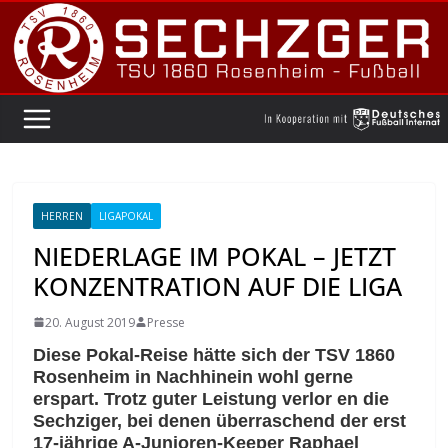
Zum
Inhalt
springen
HERREN
LIGAPOKAL
NIEDERLAGE IM POKAL – JETZT
KONZENTRATION AUF DIE LIGA
20. August 2019
Presse
Diese Pokal-Reise hätte sich der TSV 1860
Rosenheim in Nachhinein wohl gerne
erspart. Trotz guter Leistung verlor en die
Sechziger, bei denen überraschend der erst
17-jährige A-Junioren-Keeper Raphael