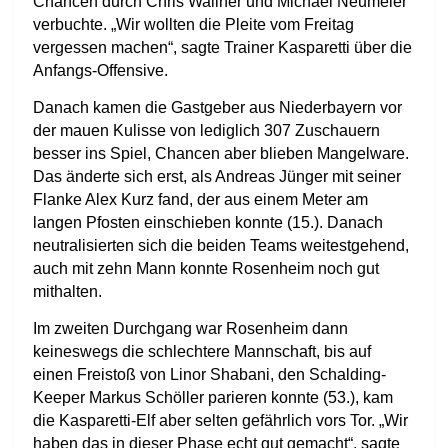
Chancen durch Chris Wallner und Michael Neumeier
verbuchte. „Wir wollten die Pleite vom Freitag
vergessen machen“, sagte Trainer Kasparetti über die
Anfangs-Offensive.
Danach kamen die Gastgeber aus Niederbayern vor
der mauen Kulisse von lediglich 307 Zuschauern
besser ins Spiel, Chancen aber blieben Mangelware.
Das änderte sich erst, als Andreas Jünger mit seiner
Flanke Alex Kurz fand, der aus einem Meter am
langen Pfosten einschieben konnte (15.). Danach
neutralisierten sich die beiden Teams weitestgehend,
auch mit zehn Mann konnte Rosenheim noch gut
mithalten.
Im zweiten Durchgang war Rosenheim dann
keineswegs die schlechtere Mannschaft, bis auf
einen Freistoß von Linor Shabani, den Schalding-
Keeper Markus Schöller parieren konnte (53.), kam
die Kasparetti-Elf aber selten gefährlich vors Tor. „Wir
haben das in dieser Phase echt gut gemacht“, sagte