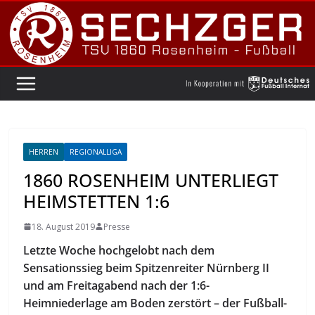
Zum
Inhalt
springen
HERREN
REGIONALLIGA
1860 ROSENHEIM UNTERLIEGT
HEIMSTETTEN 1:6
18. August 2019
Presse
Letzte Woche hochgelobt nach dem
Sensationssieg beim Spitzenreiter Nürnberg II
und am Freitagabend nach der 1:6-
Heimniederlage am Boden zerstört – der Fußball-