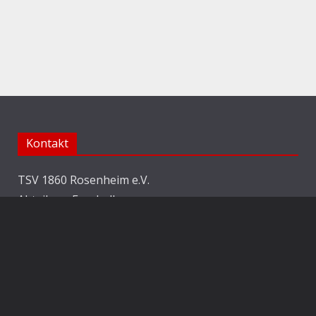
Kontakt
TSV 1860 Rosenheim e.V.
Abteilung Fussball
Jahnstraße 25
83022 Rosenheim
E-Mail:
info@1860rosenheim.de