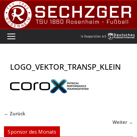
Zum
Inhalt
springen
LOGO_VEKTOR_TRANSP_KLEIN
← Zurück
Weiter →
Sponsor des Monats