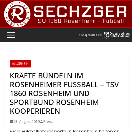
Zum
Inhalt
springen
ALLGEMEIN
KRÄFTE BÜNDELN IM
ROSENHEIMER FUSSBALL – TSV 1
860 ROSENHEIM UND S
PORTBUND ROSENHEIM K
OOPERIEREN
13. August 2019
Presse
Viele Fußballinteressierte in Rosenheim halten es