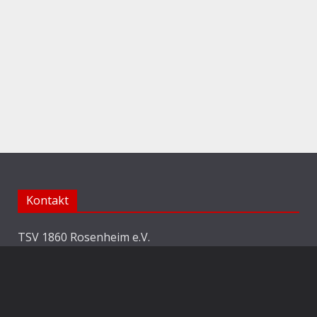
Kontakt
TSV 1860 Rosenheim e.V.
Abteilung Fussball
Jahnstraße 25
83022 Rosenheim