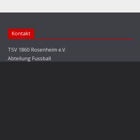
Kontakt
TSV 1860 Rosenheim e.V.
Abteilung Fussball
Jahnstraße 25
83022 Rosenheim
E-Mail:
info@1860rosenheim.de
Social Media
Die Sechzger auf Instagram