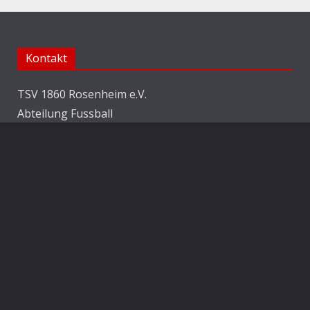
Kontakt
TSV 1860 Rosenheim e.V.
Abteilung Fussball
Jahnstraße 25
83022 Rosenheim
E-Mail:
info@1860rosenheim.de
Social Media
Die Sechzger auf Instagram
Die Sechzger Jugend auf Instagram