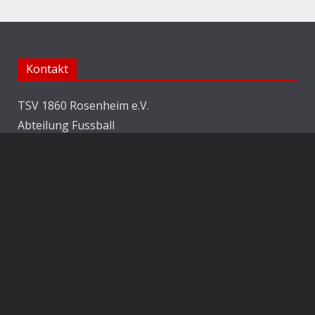
Kontakt
TSV 1860 Rosenheim e.V.
Abteilung Fussball
Jahnstraße 25
83022 Rosenheim
E-Mail:
info@1860rosenheim.de
Social Media
Die Sechzger auf Instagram