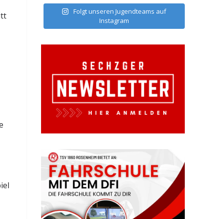
Folgt unseren Jugendteams auf
tt
Instagram
e
iel