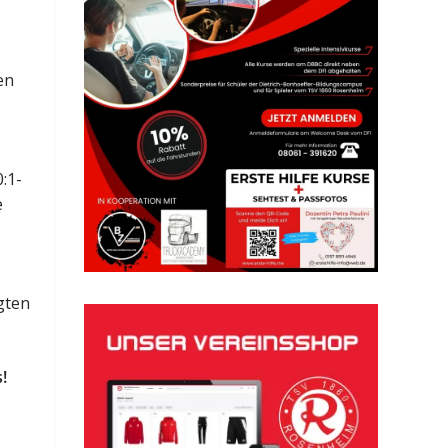
en
:1-
e
gten
!