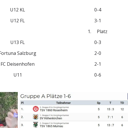
U12 KL
0-4
U12 FL
3-1
1. Platz
U13 FL
0-3
Fortuna Salzburg
2-0
FC Deisenhofen
2-1
U11
0-6