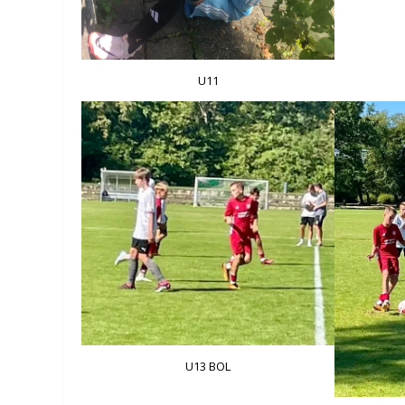
U11
U13 BOL