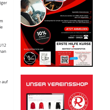
iger
am
ie
 U12
 man
n
e auf