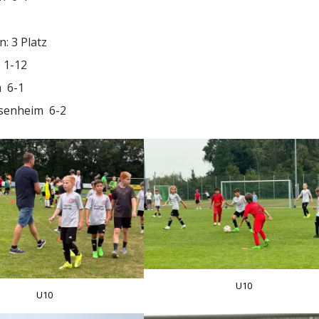
: 3 Platz
 1-12
m 6-1
osenheim 6-2
U10
U10