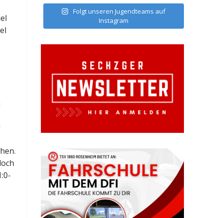
Folgt unseren Jugendteams auf
el
Instagram
el
n
!
chen.
doch
:0-