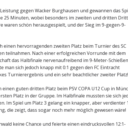
 Leistung gegen Wacker Burghausen und gewannen das Spi
u je 25 Minuten, wobei besonders im zweiten und dritten Dritt
e waren schön herausgespielt, und der Sieg im 9-gegen-9-
h einen hervorragenden zweiten Platz beim Turnier des SC
n teilnahmen. Nach einer erfolgreichen Vorrunde mit dem
chaft das Halbfinale nervenaufreibend im 9-Meter-Schieße
e man sich jedoch knapp mit 0:1 gegen den FC Eintracht
s Turnierergebnis und ein sehr beachtlicher zweiter Platz
h einen guten dritten Platz beim PSV COPA U12 Cup in Mün
sten Platz in der Gruppe. Im Halbfinale mussten sie sich je
. Im Spiel um Platz 3 gelang ein knapper, aber verdienter 1
ung, die zeigt, dass sogar noch mehr möglich gewesen wäre!
ald keine Chance und feierte einen eindrucksvollen 12:1-