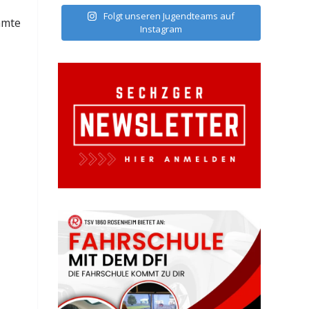
Folgt unseren Jugendteams auf
amte
Instagram