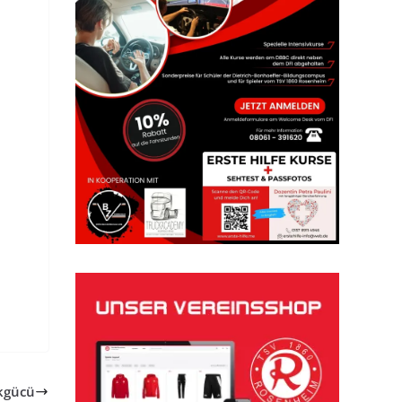
kgücü