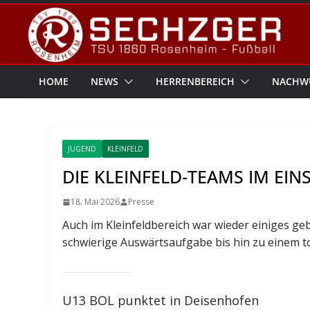
Zum
Inhalt
springen
HOME
NEWS
HERRENBEREICH
NACHW
JUGEND
KLEINFELD
DIE KLEINFELD-TEAMS IM EIN
18. Mai 2026
Presse
Auch im Kleinfeldbereich war wieder einiges ge
schwierige Auswärtsaufgabe bis hin zu einem tor
U13 BOL punktet in Deisenhofen