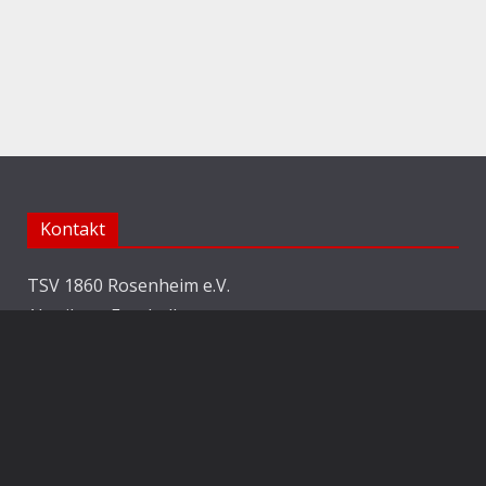
Kontakt
TSV 1860 Rosenheim e.V.
Abteilung Fussball
Jahnstraße 25
83022 Rosenheim
E-Mail:
info@1860rosenheim.de